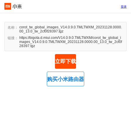
登录
corot_tw_global_images_V14.0.9.0.TMLTWXM_20231128.0000.
名称：
00_13.0_tw_2cf0f28397.tgz
https://bigota.d.miui.com/V14.0.9.0.TMLTWXM/corot_tw_global_i
链接：
mages_V14.0.9.0.TMLTWXM_20231128.0000.00_13.0_tw_2cf0f
28397.tgz
立即下载
购买小米路由器