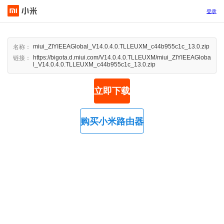
登录
miui_ZIYIEEAGlobal_V14.0.4.0.TLLEUXM_c44b955c1c_13.0.zip
名称：
https://bigota.d.miui.com/V14.0.4.0.TLLEUXM/miui_ZIYIEEAGloba
链接：
l_V14.0.4.0.TLLEUXM_c44b955c1c_13.0.zip
立即下载
购买小米路由器