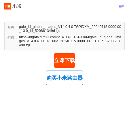
登录
gale_id_global_images_V14.0.4.0.TGPIDXM_20240115.0000.00
名称：
_13.0_id_520861349d.tgz
https://bigota.d.miui.com/V14.0.4.0.TGPIDXM/gale_id_global_ima
链接：
ges_V14.0.4.0.TGPIDXM_20240115.0000.00_13.0_id_5208613
49d.tgz
立即下载
购买小米路由器