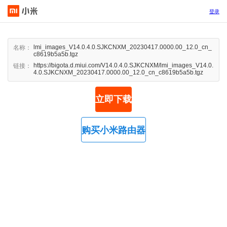
登录
lmi_images_V14.0.4.0.SJKCNXM_20230417.0000.00_12.0_cn_
名称：
c8619b5a5b.tgz
https://bigota.d.miui.com/V14.0.4.0.SJKCNXM/lmi_images_V14.0.
链接：
4.0.SJKCNXM_20230417.0000.00_12.0_cn_c8619b5a5b.tgz
立即下载
购买小米路由器