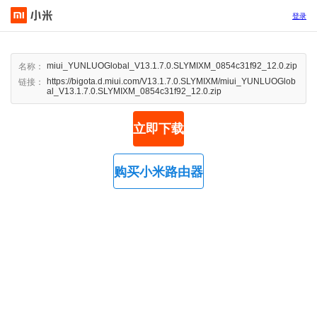
登录
miui_YUNLUOGlobal_V13.1.7.0.SLYMIXM_0854c31f92_12.0.zip
名称：
https://bigota.d.miui.com/V13.1.7.0.SLYMIXM/miui_YUNLUOGlob
链接：
al_V13.1.7.0.SLYMIXM_0854c31f92_12.0.zip
立即下载
购买小米路由器