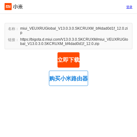
登录
miui_VEUXRUGlobal_V13.0.3.0.SKCRUXM_bf4dad0d1f_12.0.zi
名称：
p
https://bigota.d.miui.com/V13.0.3.0.SKCRUXM/miui_VEUXRUGlo
链接：
bal_V13.0.3.0.SKCRUXM_bf4dad0d1f_12.0.zip
立即下载
购买小米路由器