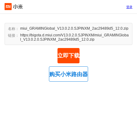
登录
miui_GRAMINGlobal_V13.0.2.0.SJPINXM_2ac29489d5_12.0.zip
名称：
https://bigota.d.miui.com/V13.0.2.0.SJPINXM/miui_GRAMINGloba
链接：
l_V13.0.2.0.SJPINXM_2ac29489d5_12.0.zip
立即下载
购买小米路由器