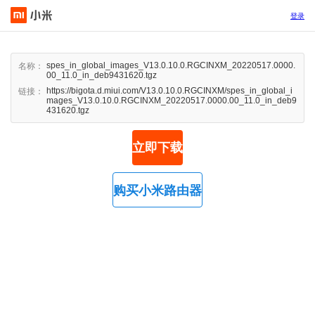
登录
spes_in_global_images_V13.0.10.0.RGCINXM_20220517.0000.
名称：
00_11.0_in_deb9431620.tgz
https://bigota.d.miui.com/V13.0.10.0.RGCINXM/spes_in_global_i
链接：
mages_V13.0.10.0.RGCINXM_20220517.0000.00_11.0_in_deb9
431620.tgz
立即下载
购买小米路由器