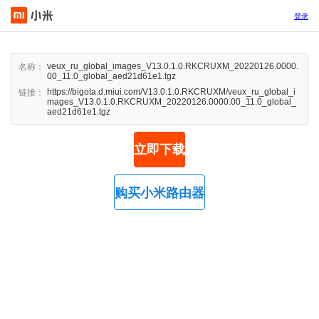
登录
veux_ru_global_images_V13.0.1.0.RKCRUXM_20220126.0000.
名称：
00_11.0_global_aed21d61e1.tgz
https://bigota.d.miui.com/V13.0.1.0.RKCRUXM/veux_ru_global_i
链接：
mages_V13.0.1.0.RKCRUXM_20220126.0000.00_11.0_global_
aed21d61e1.tgz
立即下载
购买小米路由器