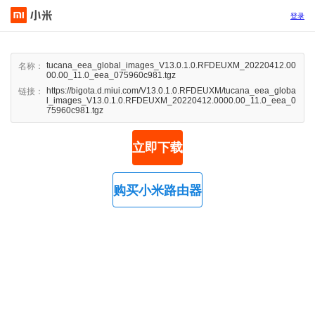
登录
tucana_eea_global_images_V13.0.1.0.RFDEUXM_20220412.00
名称：
00.00_11.0_eea_075960c981.tgz
https://bigota.d.miui.com/V13.0.1.0.RFDEUXM/tucana_eea_globa
链接：
l_images_V13.0.1.0.RFDEUXM_20220412.0000.00_11.0_eea_0
75960c981.tgz
立即下载
购买小米路由器