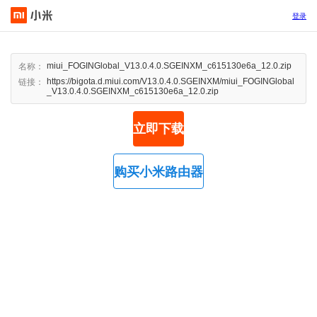
登录
miui_FOGINGlobal_V13.0.4.0.SGEINXM_c615130e6a_12.0.zip
名称：
https://bigota.d.miui.com/V13.0.4.0.SGEINXM/miui_FOGINGlobal
链接：
_V13.0.4.0.SGEINXM_c615130e6a_12.0.zip
立即下载
购买小米路由器