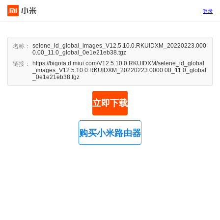
登录
selene_id_global_images_V12.5.10.0.RKUIDXM_20220223.000
名称：
0.00_11.0_global_0e1e21eb38.tgz
https://bigota.d.miui.com/V12.5.10.0.RKUIDXM/selene_id_global
链接：
_images_V12.5.10.0.RKUIDXM_20220223.0000.00_11.0_global
_0e1e21eb38.tgz
立即下载
购买小米路由器