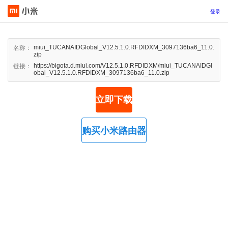
登录
miui_TUCANAIDGlobal_V12.5.1.0.RFDIDXM_3097136ba6_11.0.
名称：
zip
https://bigota.d.miui.com/V12.5.1.0.RFDIDXM/miui_TUCANAIDGl
链接：
obal_V12.5.1.0.RFDIDXM_3097136ba6_11.0.zip
立即下载
购买小米路由器