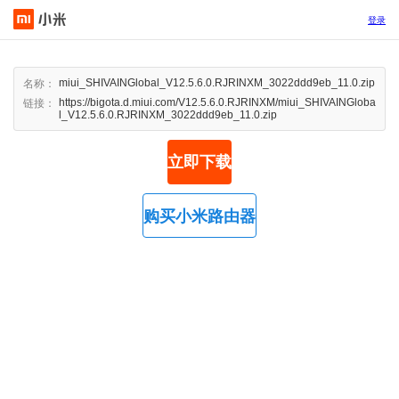
登录
miui_SHIVAINGlobal_V12.5.6.0.RJRINXM_3022ddd9eb_11.0.zip
名称：
https://bigota.d.miui.com/V12.5.6.0.RJRINXM/miui_SHIVAINGloba
链接：
l_V12.5.6.0.RJRINXM_3022ddd9eb_11.0.zip
立即下载
购买小米路由器