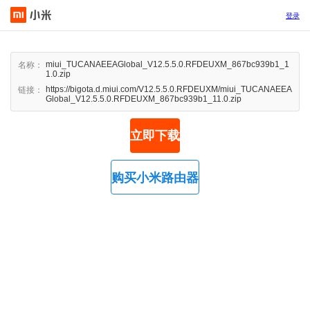
登录
miui_TUCANAEEAGlobal_V12.5.5.0.RFDEUXM_867bc939b1_1
名称：
1.0.zip
https://bigota.d.miui.com/V12.5.5.0.RFDEUXM/miui_TUCANAEEA
链接：
Global_V12.5.5.0.RFDEUXM_867bc939b1_11.0.zip
立即下载
购买小米路由器