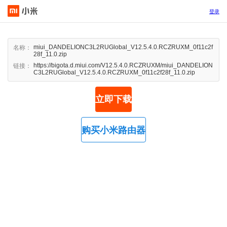
登录
miui_DANDELIONC3L2RUGlobal_V12.5.4.0.RCZRUXM_0f11c2f
名称：
28f_11.0.zip
https://bigota.d.miui.com/V12.5.4.0.RCZRUXM/miui_DANDELION
链接：
C3L2RUGlobal_V12.5.4.0.RCZRUXM_0f11c2f28f_11.0.zip
立即下载
购买小米路由器