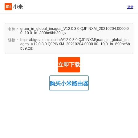
登录
gram_in_global_images_V12.0.3.0.QJPINXM_20210204.0000.0
名称：
0_10.0_in_890bc6bb39.tgz
https://bigota.d.miui.com/V12.0.3.0.QJPINXM/gram_in_global_im
链接：
ages_V12.0.3.0.QJPINXM_20210204.0000.00_10.0_in_890bc6b
b39.tgz
立即下载
购买小米路由器