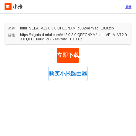
登录
miui_VELA_V12.0.3.0.QFECNXM_c0824e79ad_10.0.zip
名称：
https://bigota.d.miui.com/V12.0.3.0.QFECNXM/miui_VELA_V12.0.
链接：
3.0.QFECNXM_c0824e79ad_10.0.zip
立即下载
购买小米路由器