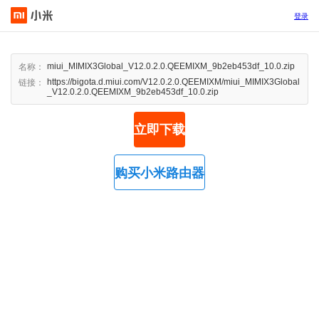
登录
miui_MIMIX3Global_V12.0.2.0.QEEMIXM_9b2eb453df_10.0.zip
名称：
https://bigota.d.miui.com/V12.0.2.0.QEEMIXM/miui_MIMIX3Global
链接：
_V12.0.2.0.QEEMIXM_9b2eb453df_10.0.zip
立即下载
购买小米路由器