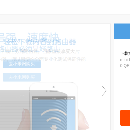
下载
miui-
0.QE
cb3d
去小米网购买