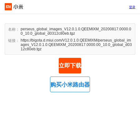
登录
perseus_global_images_V12.0.1.0.QEEMIXM_20200817.0000.0
名称：
0_10.0_global_d0312c80eb.tgz
https://bigota.d.miui.com/V12.0.1.0.QEEMIXM/perseus_global_im
链接：
ages_V12.0.1.0.QEEMIXM_20200817.0000.00_10.0_global_d03
12c80eb.tgz
立即下载
购买小米路由器