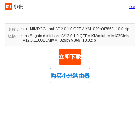
登录
miui_MIMIX3Global_V12.0.1.0.QEEMIXM_029b9f7869_10.0.zip
名称：
https://bigota.d.miui.com/V12.0.1.0.QEEMIXM/miui_MIMIX3Global
链接：
_V12.0.1.0.QEEMIXM_029b9f7869_10.0.zip
立即下载
购买小米路由器