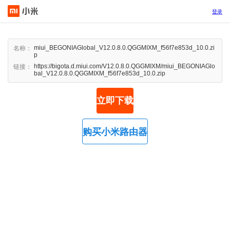
登录
miui_BEGONIAGlobal_V12.0.8.0.QGGMIXM_f56f7e853d_10.0.zi
名称：
p
https://bigota.d.miui.com/V12.0.8.0.QGGMIXM/miui_BEGONIAGlo
链接：
bal_V12.0.8.0.QGGMIXM_f56f7e853d_10.0.zip
立即下载
购买小米路由器