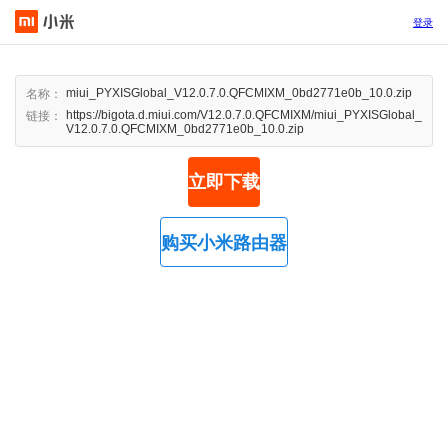
登录
miui_PYXISGlobal_V12.0.7.0.QFCMIXM_0bd2771e0b_10.0.zip
名称：
https://bigota.d.miui.com/V12.0.7.0.QFCMIXM/miui_PYXISGlobal_
链接：
V12.0.7.0.QFCMIXM_0bd2771e0b_10.0.zip
立即下载
购买小米路由器