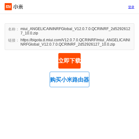
登录
miui_ANGELICAININRFGlobal_V12.0.7.0.QCRINRF_2d5292612
名称：
7_10.0.zip
https://bigota.d.miui.com/V12.0.7.0.QCRINRF/miui_ANGELICAINI
链接：
NRFGlobal_V12.0.7.0.QCRINRF_2d52926127_10.0.zip
立即下载
购买小米路由器