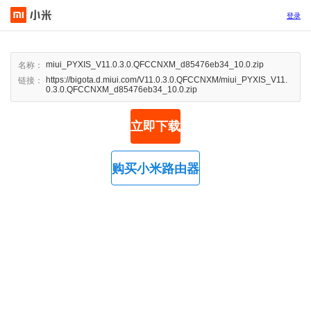
登录
miui_PYXIS_V11.0.3.0.QFCCNXM_d85476eb34_10.0.zip
名称：
https://bigota.d.miui.com/V11.0.3.0.QFCCNXM/miui_PYXIS_V11.
链接：
0.3.0.QFCCNXM_d85476eb34_10.0.zip
立即下载
购买小米路由器