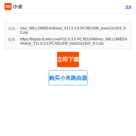
登录
miui_WILLOWEEAGlobal_V11.0.3.0.PCXEUXM_bacb2a19c9_9.
名称：
0.zip
https://bigota.d.miui.com/V11.0.3.0.PCXEUXM/miui_WILLOWEEA
链接：
Global_V11.0.3.0.PCXEUXM_bacb2a19c9_9.0.zip
立即下载
购买小米路由器