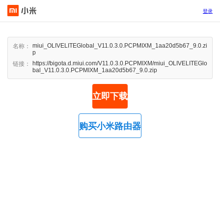
登录
miui_OLIVELITEGlobal_V11.0.3.0.PCPMIXM_1aa20d5b67_9.0.zi
名称：
p
https://bigota.d.miui.com/V11.0.3.0.PCPMIXM/miui_OLIVELITEGlo
链接：
bal_V11.0.3.0.PCPMIXM_1aa20d5b67_9.0.zip
立即下载
购买小米路由器