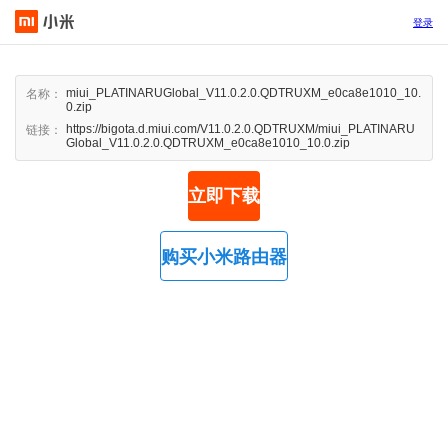
登录
miui_PLATINARUGlobal_V11.0.2.0.QDTRUXM_e0ca8e1010_10.
名称：
0.zip
https://bigota.d.miui.com/V11.0.2.0.QDTRUXM/miui_PLATINARU
链接：
Global_V11.0.2.0.QDTRUXM_e0ca8e1010_10.0.zip
立即下载
购买小米路由器