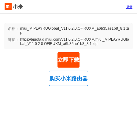
登录
miui_MIPLAYRUGlobal_V11.0.2.0.OFIRUXM_a6b35ae1b8_8.1.zi
名称：
p
https://bigota.d.miui.com/V11.0.2.0.OFIRUXM/miui_MIPLAYRUGlo
链接：
bal_V11.0.2.0.OFIRUXM_a6b35ae1b8_8.1.zip
立即下载
购买小米路由器