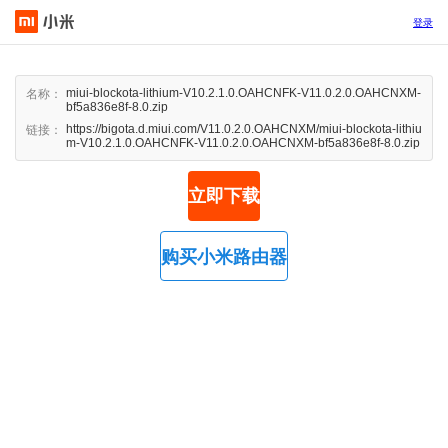
登录
miui-blockota-lithium-V10.2.1.0.OAHCNFK-V11.0.2.0.OAHCNXM-
名称：
bf5a836e8f-8.0.zip
https://bigota.d.miui.com/V11.0.2.0.OAHCNXM/miui-blockota-lithiu
链接：
m-V10.2.1.0.OAHCNFK-V11.0.2.0.OAHCNXM-bf5a836e8f-8.0.zip
立即下载
购买小米路由器