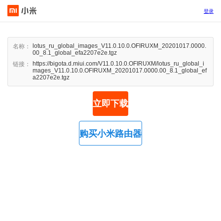
登录
lotus_ru_global_images_V11.0.10.0.OFIRUXM_20201017.0000.
名称：
00_8.1_global_efa2207e2e.tgz
https://bigota.d.miui.com/V11.0.10.0.OFIRUXM/lotus_ru_global_i
链接：
mages_V11.0.10.0.OFIRUXM_20201017.0000.00_8.1_global_ef
a2207e2e.tgz
立即下载
购买小米路由器