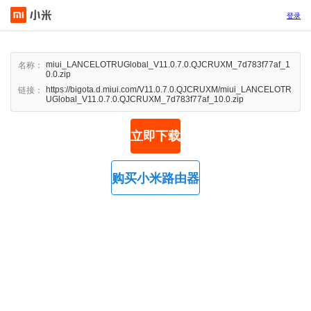
登录
miui_LANCELOTRUGlobal_V11.0.7.0.QJCRUXM_7d783f77af_1
名称：
0.0.zip
https://bigota.d.miui.com/V11.0.7.0.QJCRUXM/miui_LANCELOTR
链接：
UGlobal_V11.0.7.0.QJCRUXM_7d783f77af_10.0.zip
立即下载
购买小米路由器