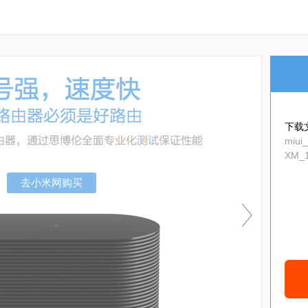
下载
miui
XM_1
去小米网购买