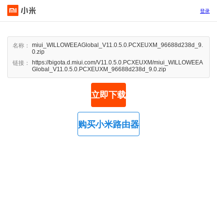
登录
miui_WILLOWEEAGlobal_V11.0.5.0.PCXEUXM_96688d238d_9.
名称：
0.zip
https://bigota.d.miui.com/V11.0.5.0.PCXEUXM/miui_WILLOWEEA
链接：
Global_V11.0.5.0.PCXEUXM_96688d238d_9.0.zip
立即下载
购买小米路由器