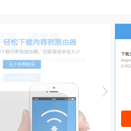
下载
bego
0.PG
_glob
去小米网购买