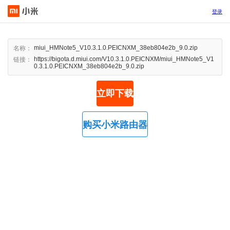
登录
miui_HMNote5_V10.3.1.0.PEICNXM_38eb804e2b_9.0.zip
名称：
https://bigota.d.miui.com/V10.3.1.0.PEICNXM/miui_HMNote5_V1
链接：
0.3.1.0.PEICNXM_38eb804e2b_9.0.zip
立即下载
购买小米路由器