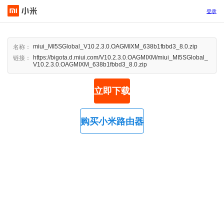
登录
miui_MI5SGlobal_V10.2.3.0.OAGMIXM_638b1fbbd3_8.0.zip
名称：
https://bigota.d.miui.com/V10.2.3.0.OAGMIXM/miui_MI5SGlobal_
链接：
V10.2.3.0.OAGMIXM_638b1fbbd3_8.0.zip
立即下载
购买小米路由器