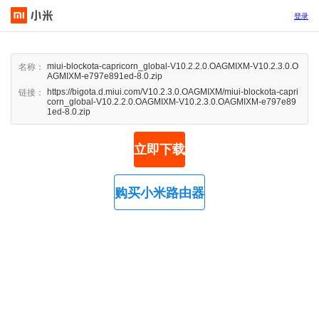
登录
miui-blockota-capricorn_global-V10.2.2.0.OAGMIXM-V10.2.3.0.O
名称：
AGMIXM-e797e891ed-8.0.zip
https://bigota.d.miui.com/V10.2.3.0.OAGMIXM/miui-blockota-capri
链接：
corn_global-V10.2.2.0.OAGMIXM-V10.2.3.0.OAGMIXM-e797e89
1ed-8.0.zip
立即下载
购买小米路由器