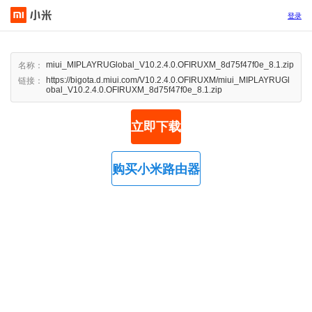
登录
miui_MIPLAYRUGlobal_V10.2.4.0.OFIRUXM_8d75f47f0e_8.1.zip
名称：
https://bigota.d.miui.com/V10.2.4.0.OFIRUXM/miui_MIPLAYRUGl
链接：
obal_V10.2.4.0.OFIRUXM_8d75f47f0e_8.1.zip
立即下载
购买小米路由器