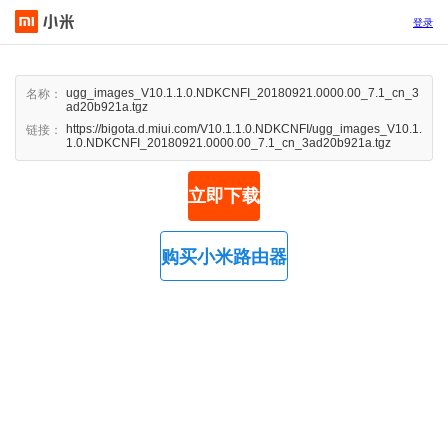
登录
ugg_images_V10.1.1.0.NDKCNFI_20180921.0000.00_7.1_cn_3
名称：
ad20b921a.tgz
https://bigota.d.miui.com/V10.1.1.0.NDKCNFI/ugg_images_V10.1.
链接：
1.0.NDKCNFI_20180921.0000.00_7.1_cn_3ad20b921a.tgz
立即下载
购买小米路由器