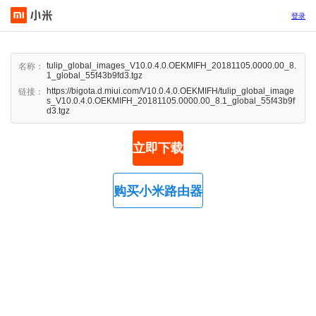
登录
tulip_global_images_V10.0.4.0.OEKMIFH_20181105.0000.00_8.
名称：
1_global_55f43b9fd3.tgz
https://bigota.d.miui.com/V10.0.4.0.OEKMIFH/tulip_global_image
链接：
s_V10.0.4.0.OEKMIFH_20181105.0000.00_8.1_global_55f43b9f
d3.tgz
立即下载
购买小米路由器