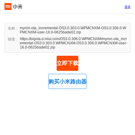
登录
myron-ota_incremental-OS3.0.303.0.WPMCNXM-OS3.0.306.0.W
名称：
PMCNXM-user-16.0-0625bade02.zip
https://bigota.d.miui.com/OS3.0.306.0.WPMCNXM/myron-ota_incr
链接：
emental-OS3.0.303.0.WPMCNXM-OS3.0.306.0.WPMCNXM-user-
16.0-0625bade02.zip
立即下载
购买小米路由器