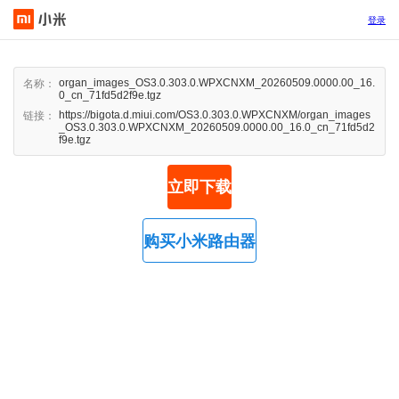
登录
organ_images_OS3.0.303.0.WPXCNXM_20260509.0000.00_16.
名称：
0_cn_71fd5d2f9e.tgz
https://bigota.d.miui.com/OS3.0.303.0.WPXCNXM/organ_images
链接：
_OS3.0.303.0.WPXCNXM_20260509.0000.00_16.0_cn_71fd5d2
f9e.tgz
立即下载
购买小米路由器