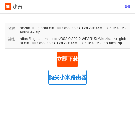
登录
nezha_ru_global-ota_full-OS3.0.303.0.WPARUXM-user-16.0-c62
名称：
ed890e9.zip
https://bigota.d.miui.com/OS3.0.303.0.WPARUXM/nezha_ru_glob
链接：
al-ota_full-OS3.0.303.0.WPARUXM-user-16.0-c62ed890e9.zip
立即下载
购买小米路由器