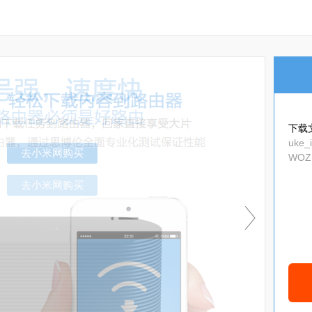
下载
uke_
WOZI
n_7e
去小米网购买