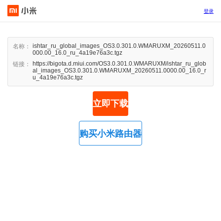
登录
ishtar_ru_global_images_OS3.0.301.0.WMARUXM_20260511.0
名称：
000.00_16.0_ru_4a19e76a3c.tgz
https://bigota.d.miui.com/OS3.0.301.0.WMARUXM/ishtar_ru_glob
链接：
al_images_OS3.0.301.0.WMARUXM_20260511.0000.00_16.0_r
u_4a19e76a3c.tgz
立即下载
购买小米路由器