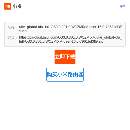
登录
uke_global-ota_full-OS3.0.301.0.WOZMIXM-user-16.0-7961bd3ff
名称：
9.zip
https://bigota.d.miui.com/OS3.0.301.0.WOZMIXM/uke_global-ota_
链接：
full-OS3.0.301.0.WOZMIXM-user-16.0-7961bd3ff9.zip
立即下载
购买小米路由器