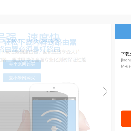
下载
jing
M-us
去小米网购买