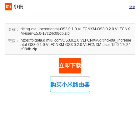
登录
diting-ota_incremental-OS3.0.1.0.VLFCNXM-OS3.0.2.0.VLFCNX
名称：
M-user-15.0-17c24c08db.zip
https://bigota.d.miui.com/OS3.0.2.0.VLFCNXM/diting-ota_increme
链接：
ntal-OS3.0.1.0.VLFCNXM-OS3.0.2.0.VLFCNXM-user-15.0-17c24
c08db.zip
立即下载
购买小米路由器